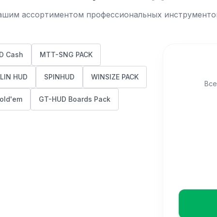
ашим ассортиментом профессиональных инструменто
D Cash
MTT-SNG PACK
LIN HUD
SPINHUD
WINSIZE PACK
Все
old'em
GT-HUD Boards Pack